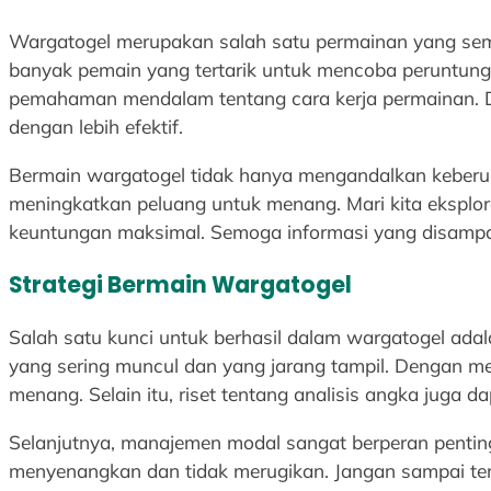
Wargatogel merupakan salah satu permainan yang semak
banyak pemain yang tertarik untuk mencoba peruntunga
pemahaman mendalam tentang cara kerja permainan. Da
dengan lebih efektif.
Bermain wargatogel tidak hanya mengandalkan keberu
meningkatkan peluang untuk menang. Mari kita eksplora
keuntungan maksimal. Semoga informasi yang disamp
Strategi Bermain Wargatogel
Salah satu kunci untuk berhasil dalam wargatogel ada
yang sering muncul dan yang jarang tampil. Dengan me
menang. Selain itu, riset tentang analisis angka jug
Selanjutnya, manajemen modal sangat berperan penting
menyenangkan dan tidak merugikan. Jangan sampai te