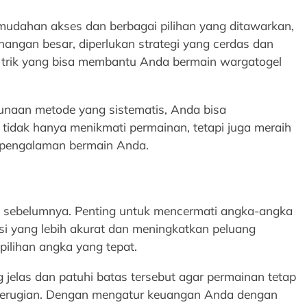
mudahan akses dan berbagai pilihan yang ditawarkan,
angan besar, diperlukan strategi yang cerdas dan
n trik yang bisa membantu Anda bermain wargatogel
unaan metode yang sistematis, Anda bisa
 tidak hanya menikmati permainan, tetapi juga meraih
 pengalaman bermain Anda.
il sebelumnya. Penting untuk mencermati angka-angka
si yang lebih akurat dan meningkatkan peluang
ilihan angka yang tepat.
jelas dan patuhi batas tersebut agar permainan tetap
 kerugian. Dengan mengatur keuangan Anda dengan