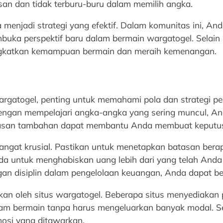
an dan tidak terburu-buru dalam memilih angka.
enjadi strategi yang efektif. Dalam komunitas ini, Anda
buka perspektif baru dalam bermain wargatogel. Selain 
gkatkan kemampuan bermain dan meraih kemenangan.
gatogel, penting untuk memahami pola dan strategi per
 Dengan mempelajari angka-angka yang sering muncul, A
awasan tambahan dapat membantu Anda membuat keputusa
 sangat krusial. Pastikan untuk menetapkan batasan ber
da untuk menghabiskan uang lebih dari yang telah Anda 
an disiplin dalam pengelolaan keuangan, Anda dapat be
kan oleh situs wargatogel. Beberapa situs menyediakan
lam bermain tanpa harus mengeluarkan banyak modal. Se
osi yang ditawarkan.