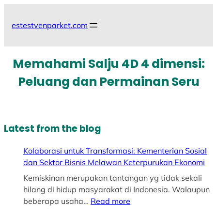
Skip
to
estestvenparket.com
content
Memahami Salju 4D 4 dimensi:
Peluang dan Permainan Seru
Latest from the blog
Kolaborasi untuk Transformasi: Kementerian Sosial
dan Sektor Bisnis Melawan Keterpurukan Ekonomi
Kemiskinan merupakan tantangan yg tidak sekali
hilang di hidup masyarakat di Indonesia. Walaupun
:
beberapa usaha…
Read more
K