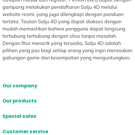
gampang melakukan pendaftaran Salju 4D melalui
website resmi, yang juga dilengkapi dengan panduan
tertata. Tautan Salju 4D yang dapat diakses dengan
mudah memastikan bahwa pengguna dapat langsung
terhubung terhubung dengan situs tanpa masalah.
Dengan fitur menarik yang tersedia, Salju 4D adalah
pilihan yang pas bagi setiap orang yang ingin merasakan
gabungan game dan kesempatan yang menguntungkan.
Our company
Our products
Special sales
Customer service