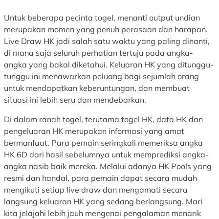
Untuk beberapa pecinta togel, menanti output undian
merupakan momen yang penuh perasaan dan harapan.
Live Draw HK jadi salah satu waktu yang paling dinanti,
di mana saja seluruh perhatian tertuju pada angka-
angka yang bakal diketahui. Keluaran HK yang ditunggu-
tunggu ini menawarkan peluang bagi sejumlah orang
untuk mendapatkan keberuntungan, dan membuat
situasi ini lebih seru dan mendebarkan.
Di dalam ranah togel, terutama togel HK, data HK dan
pengeluaran HK merupakan informasi yang amat
bermanfaat. Para pemain seringkali memeriksa angka
HK 6D dari hasil sebelumnya untuk memprediksi angka-
angka nasib baik mereka. Melalui adanya HK Pools yang
resmi dan handal, para pemain dapat secara mudah
mengikuti setiap live draw dan mengamati secara
langsung keluaran HK yang sedang berlangsung. Mari
kita jelajahi lebih jauh mengenai pengalaman menarik