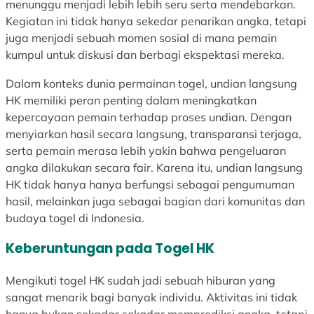
menunggu menjadi lebih lebih seru serta mendebarkan.
Kegiatan ini tidak hanya sekedar penarikan angka, tetapi
juga menjadi sebuah momen sosial di mana pemain
kumpul untuk diskusi dan berbagi ekspektasi mereka.
Dalam konteks dunia permainan togel, undian langsung
HK memiliki peran penting dalam meningkatkan
kepercayaan pemain terhadap proses undian. Dengan
menyiarkan hasil secara langsung, transparansi terjaga,
serta pemain merasa lebih yakin bahwa pengeluaran
angka dilakukan secara fair. Karena itu, undian langsung
HK tidak hanya hanya berfungsi sebagai pengumuman
hasil, melainkan juga sebagai bagian dari komunitas dan
budaya togel di Indonesia.
Keberuntungan pada Togel HK
Mengikuti togel HK sudah jadi sebuah hiburan yang
sangat menarik bagi banyak individu. Aktivitas ini tidak