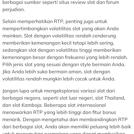
berbagai sumber seperti situs review slot dan forum
perjudian.
Selain memperhatikan RTP, penting juga untuk
mempertimbangkan volatilitas slot yang akan Anda
mainkan. Slot dengan volatilitas rendah cenderung
memberikan kemenangan kecil tetapi lebih sering,
sedangkan slot dengan volatilitas tinggi memberikan
kemenangan besar dengan frekuensi yang lebih rendah.
Pilih jenis slot yang sesuai dengan style bermain Anda.
Jika Anda lebih suka bermain aman, slot dengan
volatilitas rendah mungkin lebih cocok untuk Anda.
Jangan lupa untuk mengeksplorasi variasi slot dari
berbagai negara, seperti slot luar negeri, slot Thailand,
dan slot Kamboja. Beberapa slot internasional
menawarkan RTP yang lebih tinggi dan fitur bonus
menarik. Dengan mengetahui dan membandingkan RTP
dari berbagai slot, Anda akan memiliki peluang lebih baik
untuk menemukan permainan yang dapat memberikan