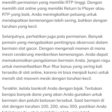
memilih permainan yang memiliki RTP tinggi. Dengan
memilih slot online yang memiliki Return to Player atau
RTP yang baik, Anda meningkatkan peluang untuk
mendapatkan kemenangan lebih sering, bahkan dengan
taruhan yang kecil.
Selanjutnya, perhatikan juga pola permainan. Banyak
pemain yang mengabaikan pentingnya observasi dalam
bermain slot gacor. Dengan mengenali momen di mana
mesin cenderung memberikan kemenangan, Anda dapat
memaksimalkan pengalaman bermain Anda. Jangan ragu
untuk memanfaatkan fitur-fitur bonus yang sering kali
tersedia di slot online, karena ini bisa menjadi kunci untuk
meraih slot maxwin meski dengan taruhan kecil.
Terakhir, kelola bankroll Anda dengan bijak. Tentukan
berapa banyak dana yang akan Anda gunakan untuk
bermain dan patuhi batasan tersebut. Saat bermain di
slot dengan taruhan 100, 200, atau 300, pastikan Anda