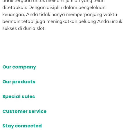
tidak tergoda untuk melebihi jumlah yang telah
ditetapkan. Dengan disiplin dalam pengelolaan
keuangan, Anda tidak hanya memperpanjang waktu
bermain tetapi juga meningkatkan peluang Anda untuk
sukses di dunia slot.
Our company
Our products
Special sales
Customer service
Stay connected