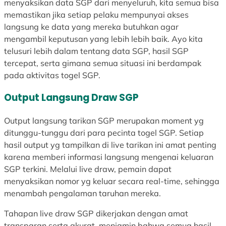
menyaksikan data SGP dari menyeluruh, kita semua bisa
memastikan jika setiap pelaku mempunyai akses
langsung ke data yang mereka butuhkan agar
mengambil keputusan yang lebih lebih baik. Ayo kita
telusuri lebih dalam tentang data SGP, hasil SGP
tercepat, serta gimana semua situasi ini berdampak
pada aktivitas togel SGP.
Output Langsung Draw SGP
Output langsung tarikan SGP merupakan moment yg
ditunggu-tunggu dari para pecinta togel SGP. Setiap
hasil output yg tampilkan di live tarikan ini amat penting
karena memberi informasi langsung mengenai keluaran
SGP terkini. Melalui live draw, pemain dapat
menyaksikan nomor yg keluar secara real-time, sehingga
menambah pengalaman taruhan mereka.
Tahapan live draw SGP dikerjakan dengan amat
transparan serta akurat, menjamin bahwa semua hasil