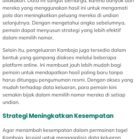
dilakukan. Data ini sangat berharga, karena banyak dari
mereka yang menggunakan hasil ini untuk mengamati
pola dan meningkatkan peluang mereka di undian
selanjutnya. Dengan mengetahui angka sebelumnya,
pemain dapat menyusun strategi yang lebih efektif
dalam memilih nomor.
Selain itu, pengeluaran Kamboja juga tersedia dalam
bentuk yang gampang diakses melalui beberapa
platform online. Ini membuat jauh lebih mudah bagi
pemain untuk mendapatkan hasil paling baru tanpa
harus ditunggu pengumuman resmi. Dengan akses yang
mudah terhadap data keluaran, para pemain kini
semakin bijak dalam memilih nomor mereka di setiap
undian.
Strategi Meningkatkan Kesempatan
Agar menambah kesempatan dalam permainan togel
Kamboja, krusial untuk menganalisis data keluaran