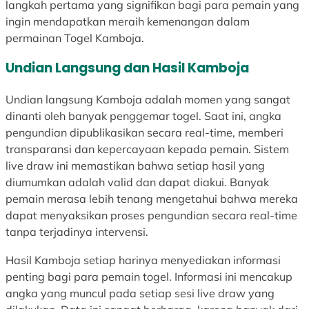
langkah pertama yang signifikan bagi para pemain yang
ingin mendapatkan meraih kemenangan dalam
permainan Togel Kamboja.
Undian Langsung dan Hasil Kamboja
Undian langsung Kamboja adalah momen yang sangat
dinanti oleh banyak penggemar togel. Saat ini, angka
pengundian dipublikasikan secara real-time, memberi
transparansi dan kepercayaan kepada pemain. Sistem
live draw ini memastikan bahwa setiap hasil yang
diumumkan adalah valid dan dapat diakui. Banyak
pemain merasa lebih tenang mengetahui bahwa mereka
dapat menyaksikan proses pengundian secara real-time
tanpa terjadinya intervensi.
Hasil Kamboja setiap harinya menyediakan informasi
penting bagi para pemain togel. Informasi ini mencakup
angka yang muncul pada setiap sesi live draw yang