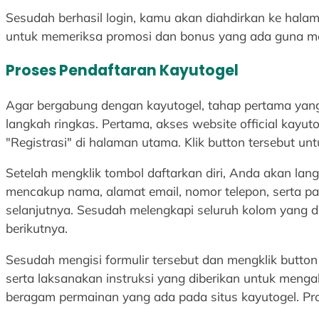
Sesudah berhasil login, kamu akan diahdirkan ke halam
untuk memeriksa promosi dan bonus yang ada guna me
Proses Pendaftaran Kayutogel
Agar bergabung dengan kayutogel, tahap pertama yang
langkah ringkas. Pertama, akses website official kayut
"Registrasi" di halaman utama. Klik button tersebut un
Setelah mengklik tombol daftarkan diri, Anda akan lang
mencakup nama, alamat email, nomor telepon, serta pa
selanjutnya. Sesudah melengkapi seluruh kolom yang d
berikutnya.
Sesudah mengisi formulir tersebut dan mengklik butto
serta laksanakan instruksi yang diberikan untuk menga
beragam permainan yang ada pada situs kayutogel. Pr