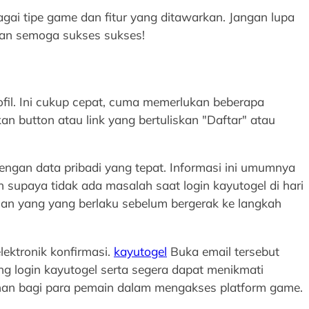
agai tipe game dan fitur yang ditawarkan. Jangan lupa
an semoga sukses sukses!
il. Ini cukup cepat, cuma memerlukan beberapa
an button atau link yang bertuliskan "Daftar" atau
 dengan data pribadi yang tepat. Informasi ini umumnya
supaya tidak ada masalah saat login kayutogel di hari
tuan yang yang berlaku sebelum bergerak ke langkah
ektronik konfirmasi.
kayutogel
Buka email tersebut
ng login kayutogel serta segera dapat menikmati
nan bagi para pemain dalam mengakses platform game.