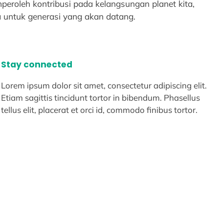
peroleh kontribusi pada kelangsungan planet kita,
 untuk generasi yang akan datang.
Stay connected
Lorem ipsum dolor sit amet, consectetur adipiscing elit.
Etiam sagittis tincidunt tortor in bibendum. Phasellus
tellus elit, placerat et orci id, commodo finibus tortor.