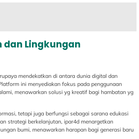
n dan Lingkungan
rupaya mendekatkan di antara dunia digital dan
. Platform ini menyediakan fokus pada penggunaan
alami, menawarkan solusi yg kreatif bagi hambatan yg
masi, tetapi juga berfungsi sebagai sarana edukasi
an strategi berkelanjutan, ipar4d menargetkan
indungan bumi, menawarkan harapan bagi generasi baru