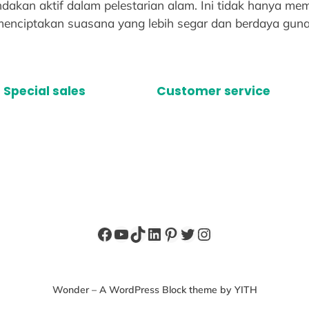
dakan aktif dalam pelestarian alam. Ini tidak hanya mem
enciptakan suasana yang lebih segar dan berdaya guna
Special sales
Customer service
Facebook
YouTube
TikTok
LinkedIn
Pinterest
Twitter
Instagram
Wonder – A WordPress Block theme by YITH