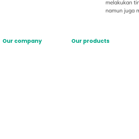
melakukan tin
k
i
r
namun juga m
t
a
i
o
l
a
r
d
n
B
a
S
Our company
Our products
i
n
o
s
S
s
n
e
i
i
k
a
s
t
l
M
o
d
e
r
a
l
B
n
a
i
S
w
s
e
a
n
k
n
i
t