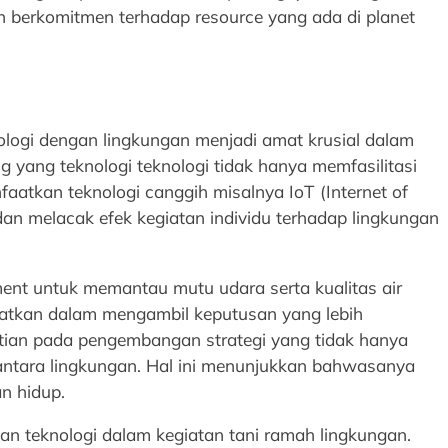
dan berkomitmen terhadap resource yang ada di planet
nologi dengan lingkungan menjadi amat krusial dalam
 yang teknologi teknologi tidak hanya memfasilitasi
aatkan teknologi canggih misalnya IoT (Internet of
n melacak efek kegiatan individu terhadap lingkungan
ment untuk memantau mutu udara serta kualitas air
aatkan dalam mengambil keputusan yang lebih
tian pada pengembangan strategi yang tidak hanya
ntara lingkungan. Hal ini menunjukkan bahwasanya
n hidup.
an teknologi dalam kegiatan tani ramah lingkungan.