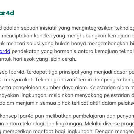
ar4d
r4d adalah sebuah inisiatif yang mengintegrasikan teknol
k menciptakan koneksi yang menghubungkan kemajuan te
uk mencari solusi yang bukan hanya mengembangkan bid
par4d
pendekatan yang harmonis antara kemajuan teknolog
tuk hari esok yang lebih cerah.
ep Ipar4d, terdapat tiga prinsipal yang menjadi dasar pe
i masyarakat. Teknologi inovatif terdiri dari pengemban
erta pengelolaan sumber daya alam. Kelestarian alam 
yakan lingkungan, melainkan menyokong pelestarian dan 
 dalam menjamin semua pihak terlibat aktif dalam pelak
konsep Ipar4d pun melibatkan pembelajaran dan penyam
 antara teknologi dan lingkungan. Melalui diverse progr
g memberikan manfaat bagi lingkungan. Dengan menge