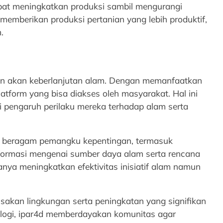
pat meningkatkan produksi sambil mengurangi
memberikan produksi pertanian yang lebih produktif,
.
n akan keberlanjutan alam. Dengan memanfaatkan
latform yang bisa diakses oleh masyarakat. Hal ini
 pengaruh perilaku mereka terhadap alam serta
ara beragam pemangku kepentingan, termasuk
informasi mengenai sumber daya alam serta rencana
hanya meningkatkan efektivitas inisiatif alam namun
akan lingkungan serta peningkatan yang signifikan
logi, ipar4d memberdayakan komunitas agar