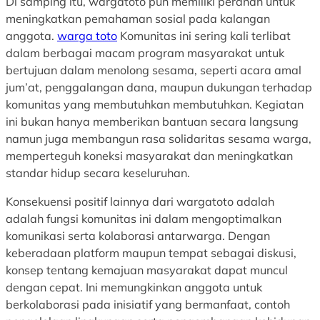
Di samping itu, wargatoto pun memiliki peranan untuk
r
e
a
meningkatkan pemahaman sosial pada kalangan
u
l
n
anggota.
warga toto
Komunitas ini sering kali terlibat
k
a
g
dalam berbagai macam program masyarakat untuk
a
w
M
bertujuan dalam menolong sesama, seperti acara amal
n
a
e
jum’at, penggalangan dana, maupun dukungan terhadap
E
n
l
komunitas yang membutuhkan membutuhkan. Kegiatan
k
K
a
ini bukan hanya memberikan bantuan secara langsung
o
e
w
namun juga membangun rasa solidaritas sesama warga,
n
m
a
memperteguh koneksi masyarakat dan meningkatkan
o
i
n
standar hidup secara keseluruhan.
m
s
K
i
k
e
Konsekuensi positif lainnya dari wargatoto adalah
i
m
adalah fungsi komunitas ini dalam mengoptimalkan
n
i
komunikasi serta kolaborasi antarwarga. Dengan
a
s
keberadaan platform maupun tempat sebagai diskusi,
n
k
konsep tentang kemajuan masyarakat dapat muncul
i
dengan cepat. Ini memungkinkan anggota untuk
n
berkolaborasi pada inisiatif yang bermanfaat, contoh
a