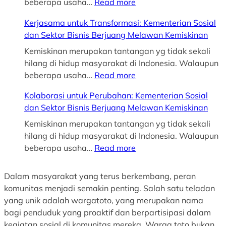
:
beberapa usaha…
Read more
K
Kerjasama untuk Transformasi: Kementerian Sosial
o
dan Sektor Bisnis Berjuang Melawan Kemiskinan
l
a
Kemiskinan merupakan tantangan yg tidak sekali
b
hilang di hidup masyarakat di Indonesia. Walaupun
o
:
beberapa usaha…
Read more
r
K
Kolaborasi untuk Perubahan: Kementerian Sosial
a
e
dan Sektor Bisnis Berjuang Melawan Kemiskinan
s
r
i
j
Kemiskinan merupakan tantangan yg tidak sekali
u
a
hilang di hidup masyarakat di Indonesia. Walaupun
n
s
:
beberapa usaha…
Read more
t
a
K
u
m
o
Dalam masyarakat yang terus berkembang, peran
k
a
l
komunitas menjadi semakin penting. Salah satu teladan
T
u
a
yang unik adalah wargatoto, yang merupakan nama
r
n
b
bagi penduduk yang proaktif dan berpartisipasi dalam
a
t
o
kegiatan sosial di komunitas mereka. Warga toto bukan