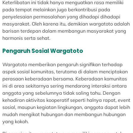
i
k
a
Keterlibatan ini tidak hanya menguatkan rasa memiliki
s
t
n
pada tempat melainkan juga berkontribusi pada
n
o
S
penyelesaian permasalahan yang dihadapi dihadapi
i
r
e
masyarakat. Oleh karena itu, demikian wargatoto adalah
s
B
k
barisan terdepan dalam membangun masyarakat yang
M
i
t
harmonis serta sehat.
e
s
o
Pengaruh Sosial Wargatoto
l
n
r
a
i
B
Wargatoto memberikan pengaruh signifikan terhadap
w
s
i
aspek sosial komunitas, terutama di dalam menciptakan
a
B
s
perasaan keberadaan bersama. Keberadaan komunitas
n
e
n
ini di area sekitarnya sering mendorong interaksi antara
K
r
i
anggota yang sebelumnya tidak saling tahu. Dengan
e
j
s
kehadiran aktivitas kooperatif seperti halnya rapat, event
t
u
B
sosial, maupun kegiatan lingkungan, anggota dapat lebih
e
a
e
mudah mengikat hubungan dan membangun hubungan
r
n
r
yang kokoh.
p
g
j
u
M
u