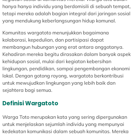
n
u
r
hanya hanya individu yang berdomisili di sebuah tempat,
s
k
a
tetapi mereka adalah bagian integral dari jaringan sosial
f
T
s
yang mendukung keberlangsungan hidup komunal.
o
r
i
r
a
u
Komunitas wargatoto menunjukkan bagaimana
m
n
n
kolaborasi, kepedulian, dan partisipasi dapat
a
s
t
membangun hubungan yang erat antara anggotanya.
s
f
u
Kehadiran mereka begitu dirasakan dalam banyak aspek
i
o
k
kehidupan sosial, mulai dari kegiatan kebersihan
:
r
P
lingkungan, pendidikan, sampai pengembangan ekonomi
K
m
e
lokal. Dengan gotong royong, wargatoto berkontribusi
e
a
r
untuk mewujudkan lingkungan yang lebih baik dan
m
s
u
sejahtera bagi semua.
e
i
b
Definisi Wargatoto
n
:
a
t
K
h
Warga Toto merupakan kata yang sering dipergunakan
e
e
a
untuk menjelaskan sejumlah individu yang mempunyai
r
m
n
kedekatan komunikasi dalam sebuah komunitas. Mereka
i
e
: