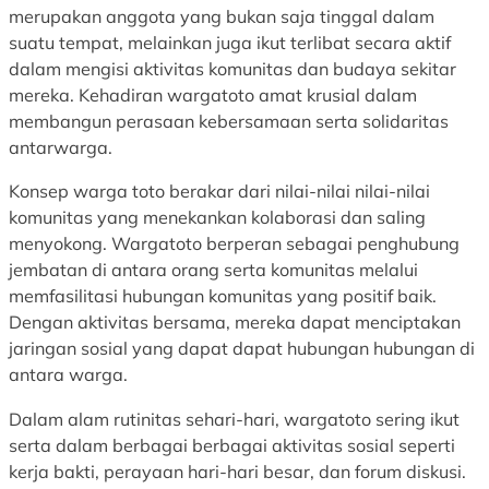
merupakan anggota yang bukan saja tinggal dalam
a
n
K
suatu tempat, melainkan juga ikut terlibat secara aktif
n
t
e
dalam mengisi aktivitas komunitas dan budaya sekitar
S
e
m
mereka. Kehadiran wargatoto amat krusial dalam
o
r
e
membangun perasaan kebersamaan serta solidaritas
s
i
n
antarwarga.
i
a
t
a
n
e
Konsep warga toto berakar dari nilai-nilai nilai-nilai
l
S
r
komunitas yang menekankan kolaborasi dan saling
d
o
i
menyokong. Wargatoto berperan sebagai penghubung
a
s
a
jembatan di antara orang serta komunitas melalui
n
i
n
memfasilitasi hubungan komunitas yang positif baik.
S
a
S
Dengan aktivitas bersama, mereka dapat menciptakan
e
l
o
jaringan sosial yang dapat dapat hubungan hubungan di
k
d
s
antara warga.
t
a
i
o
n
a
Dalam alam rutinitas sehari-hari, wargatoto sering ikut
r
S
l
serta dalam berbagai berbagai aktivitas sosial seperti
B
e
d
kerja bakti, perayaan hari-hari besar, dan forum diskusi.