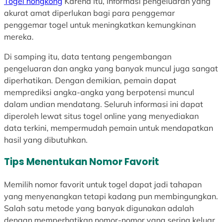
Togel hongkong
Karena itu, informasi pengeluaran yang
r
e
a
akurat amat diperlukan bagi para penggemar
u
l
n
penggemar togel untuk meningkatkan kemungkinan
k
a
g
mereka.
a
w
M
n
a
e
Di samping itu, data tentang pengembangan
E
n
l
pengeluaran dan angka yang banyak muncul juga sangat
k
K
a
diperhatikan. Dengan demikian, pemain dapat
o
e
w
memprediksi angka-angka yang berpotensi muncul
n
m
a
dalam undian mendatang. Seluruh informasi ini dapat
o
i
n
diperoleh lewat situs togel online yang menyediakan
m
s
K
data terkini, mempermudah pemain untuk mendapatkan
i
k
e
hasil yang dibutuhkan.
i
m
Tips Menentukan Nomor Favorit
n
i
a
s
Memilih nomor favorit untuk togel dapat jadi tahapan
n
k
yang menyenangkan tetapi kadang pun membingungkan.
i
Salah satu metode yang banyak digunakan adalah
n
dengan memperhatikan nomor-nomor yang sering keluar
a