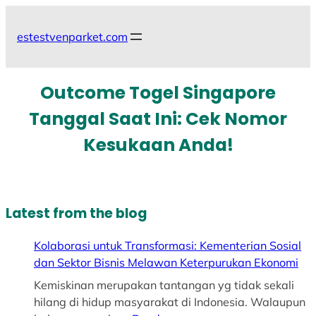
Skip
to
estestvenparket.com
content
Outcome Togel Singapore
Tanggal Saat Ini: Cek Nomor
Kesukaan Anda!
Latest from the blog
Kolaborasi untuk Transformasi: Kementerian Sosial
dan Sektor Bisnis Melawan Keterpurukan Ekonomi
Kemiskinan merupakan tantangan yg tidak sekali
hilang di hidup masyarakat di Indonesia. Walaupun