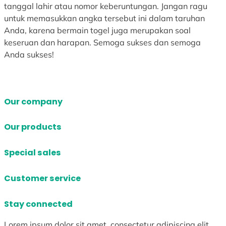
tanggal lahir atau nomor keberuntungan. Jangan ragu
untuk memasukkan angka tersebut ini dalam taruhan
Anda, karena bermain togel juga merupakan soal
keseruan dan harapan. Semoga sukses dan semoga
Anda sukses!
Our company
Our products
Special sales
Customer service
Stay connected
Lorem ipsum dolor sit amet, consectetur adipiscing elit.