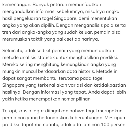
kemenangan. Banyak petaruh memanfaatkan
a
n
K
mengandalkan informasi sebelumnya, misalnya angka
n
t
e
hasil pengeluaran togel Singapore, demi menentukan
S
e
m
angka yang akan dipilih. Dengan menganalisis pola serta
o
r
e
tren dari angka-angka yang sudah keluar, pemain bisa
s
i
n
merumuskan taktik yang baik setiap harinya.
i
a
t
a
n
e
Selain itu, tidak sedikit pemain yang memanfaatkan
l
S
r
metode analisis statistik untuk menghasilkan prediksi.
d
o
i
Mereka sering menghitung kemungkinan angka yang
a
s
a
mungkin muncul berdasarkan data historis. Metode ini
n
i
n
dapat sangat membantu, terutama pada togel
S
a
S
Singapore yang terkenal akan variasi dan ketidakpastian
e
l
o
hasilnya. Dengan informasi yang tepat, Anda dapat lebih
k
d
s
yakin ketika menempatkan nomor pilihan.
t
a
i
o
n
a
Tetapi, krusial agar diingatkan bahwa togel merupakan
r
S
l
permainan yang berlandaskan keberuntungan. Meskipun
B
e
d
prediksi dapat membantu, tidak ada jaminan 100 persen