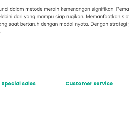
nci dalam metode meraih kemenangan signifikan. Pemai
lebihi dari yang mampu siap rugikan. Memanfaatkan slot
g saat bertaruh dengan modal nyata. Dengan strategi 
.
Special sales
Customer service