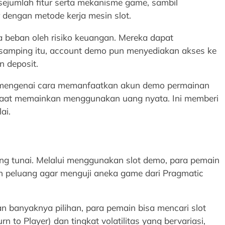
ejumlah fitur serta mekanisme game, sambil
 dengan metode kerja mesin slot.
 beban oleh risiko keuangan. Mereka dapat
i samping itu, account demo pun menyediakan akses ke
n deposit.
n mengenai cara memanfaatkan akun demo permainan
 saat memainkan menggunakan uang nyata. Ini memberi
ai.
ng tunai. Melalui menggunakan slot demo, para pemain
an peluang agar menguji aneka game dari Pragmatic
 banyaknya pilihan, para pemain bisa mencari slot
 to Player) dan tingkat volatilitas yang bervariasi,