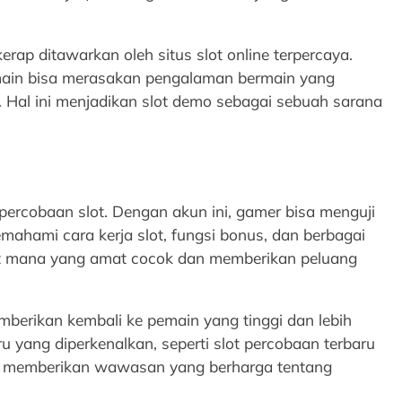
p ditawarkan oleh situs slot online terpercaya.
emain bisa merasakan pengalaman bermain yang
 Hal ini menjadikan slot demo sebagai sebuah sarana
ercobaan slot. Dengan akun ini, gamer bisa menguji
ahami cara kerja slot, fungsi bonus, dan berbagai
ot mana yang amat cocok dan memberikan peluang
emberikan kembali ke pemain yang tinggi dan lebih
 yang diperkenalkan, seperti slot percobaan terbaru
isa memberikan wawasan yang berharga tentang