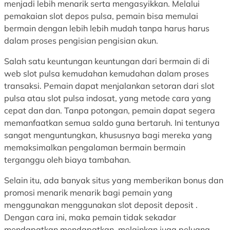
menjadi lebih menarik serta mengasyikkan. Melalui
pemakaian slot depos pulsa, pemain bisa memulai
bermain dengan lebih lebih mudah tanpa harus harus
dalam proses pengisian pengisian akun.
Salah satu keuntungan keuntungan dari bermain di di
web slot pulsa kemudahan kemudahan dalam proses
transaksi. Pemain dapat menjalankan setoran dari slot
pulsa atau slot pulsa indosat, yang metode cara yang
cepat dan dan. Tanpa potongan, pemain dapat segera
memanfaatkan semua saldo guna bertaruh. Ini tentunya
sangat menguntungkan, khususnya bagi mereka yang
memaksimalkan pengalaman bermain bermain
terganggu oleh biaya tambahan.
Selain itu, ada banyak situs yang memberikan bonus dan
promosi menarik menarik bagi pemain yang
menggunakan menggunakan slot deposit deposit .
Dengan cara ini, maka pemain tidak sekadar
mendapatkan mendapatkan, melainkan juga peluang