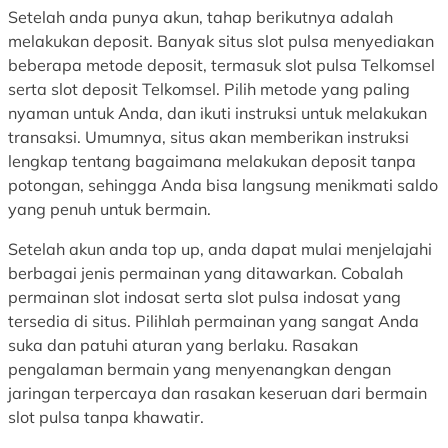
Setelah anda punya akun, tahap berikutnya adalah
melakukan deposit. Banyak situs slot pulsa menyediakan
beberapa metode deposit, termasuk slot pulsa Telkomsel
serta slot deposit Telkomsel. Pilih metode yang paling
nyaman untuk Anda, dan ikuti instruksi untuk melakukan
transaksi. Umumnya, situs akan memberikan instruksi
lengkap tentang bagaimana melakukan deposit tanpa
potongan, sehingga Anda bisa langsung menikmati saldo
yang penuh untuk bermain.
Setelah akun anda top up, anda dapat mulai menjelajahi
berbagai jenis permainan yang ditawarkan. Cobalah
permainan slot indosat serta slot pulsa indosat yang
tersedia di situs. Pilihlah permainan yang sangat Anda
suka dan patuhi aturan yang berlaku. Rasakan
pengalaman bermain yang menyenangkan dengan
jaringan terpercaya dan rasakan keseruan dari bermain
slot pulsa tanpa khawatir.