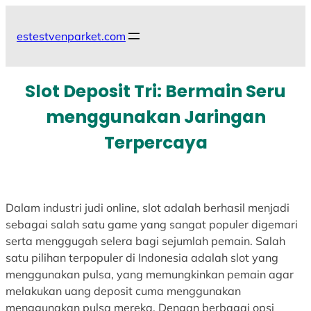
Skip
to
estestvenparket.com
content
Slot Deposit Tri: Bermain Seru
menggunakan Jaringan
Terpercaya
Dalam industri judi online, slot adalah berhasil menjadi
sebagai salah satu game yang sangat populer digemari
serta menggugah selera bagi sejumlah pemain. Salah
satu pilihan terpopuler di Indonesia adalah slot yang
menggunakan pulsa, yang memungkinkan pemain agar
melakukan uang deposit cuma menggunakan
menggunakan pulsa mereka. Dengan berbagai opsi