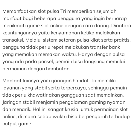
Memanfaatkan slot pulsa Tri memberikan sejumlah
manfaat bagi beberapa pengguna yang ingin berharap
menikmati game slot online dengan cara daring. Diantara
keuntungannya yaitu kenyamanan ketika melakukan
transaksi. Melalui sistem setoran pulsa kilat serta praktis,
pengguna tidak perlu repot melakukan transfer bank
yang memakan memakan waktu. Hanya dengan pulsa
yang ada pada ponsel, pemain bisa langsung memulai
permainan dengan hambatan.
Manfaat lainnya yaitu jaringan handal. Tri memiliki
layanan yang stabil serta terpercaya, sehingga pemain
tidak perlu khawatir akan gangguan saat memainkan.
Jaringan stabil menjamin pengalaman gaming nyaman
dan menarik. Hal ini sangat krusial untuk permainan slot
online, di mana setiap waktu bisa berpengaruh terhadap
output game.