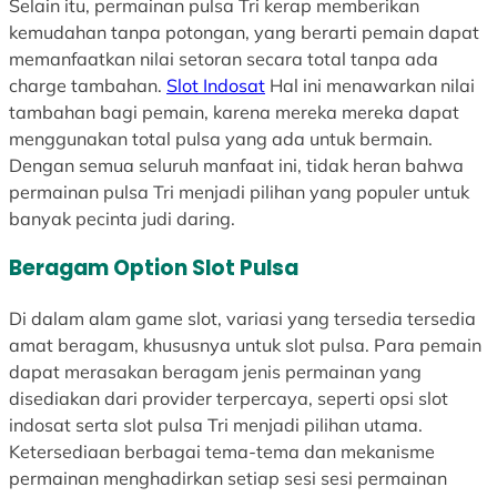
Selain itu, permainan pulsa Tri kerap memberikan
kemudahan tanpa potongan, yang berarti pemain dapat
memanfaatkan nilai setoran secara total tanpa ada
charge tambahan.
Slot Indosat
Hal ini menawarkan nilai
tambahan bagi pemain, karena mereka mereka dapat
menggunakan total pulsa yang ada untuk bermain.
Dengan semua seluruh manfaat ini, tidak heran bahwa
permainan pulsa Tri menjadi pilihan yang populer untuk
banyak pecinta judi daring.
Beragam Option Slot Pulsa
Di dalam alam game slot, variasi yang tersedia tersedia
amat beragam, khususnya untuk slot pulsa. Para pemain
dapat merasakan beragam jenis permainan yang
disediakan dari provider terpercaya, seperti opsi slot
indosat serta slot pulsa Tri menjadi pilihan utama.
Ketersediaan berbagai tema-tema dan mekanisme
permainan menghadirkan setiap sesi sesi permainan