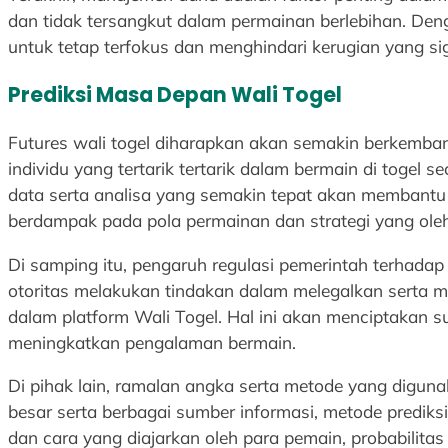
dan tidak tersangkut dalam permainan berlebihan. De
untuk tetap terfokus dan menghindari kerugian yang sig
Prediksi Masa Depan Wali Togel
Futures wali togel diharapkan akan semakin berkemba
individu yang tertarik tertarik dalam bermain di togel s
data serta analisa yang semakin tepat akan membantu 
berdampak pada pola permainan dan strategi yang ole
Di samping itu, pengaruh regulasi pemerintah terhadap
otoritas melakukan tindakan dalam melegalkan serta me
dalam platform Wali Togel. Hal ini akan menciptakan s
meningkatkan pengalaman bermain.
Di pihak lain, ramalan angka serta metode yang digu
besar serta berbagai sumber informasi, metode prediks
dan cara yang diajarkan oleh para pemain, probabilitas 