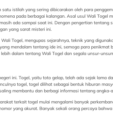
satu istilah yang sering dibicarakan oleh para penggemar
nomena pada berbagai kalangan. Asal usul Wali Togel m
sih ada sampai saat ini. Dengan pengertian tentang se
n yang sarat misteri ini.
Wali Togel, mengupas sejarahnya, teknik yang digunaka
yang mendalam tentang ide ini, semoga para penikmat bi
ri lebih dalam tentang Wali Togel dan segala unsur-unsur
negeri ini. Togel, yaitu toto gelap, telah ada sejak lam
lnya togel, togel dilihat sebagai bentuk hiburan masy
 saling membantu dan berbagi informasi tentang angka-
arakat terkait togel mulai mengalami banyak perkemban
omor yang akurat. Banyak sekali orang percaya bahwa W