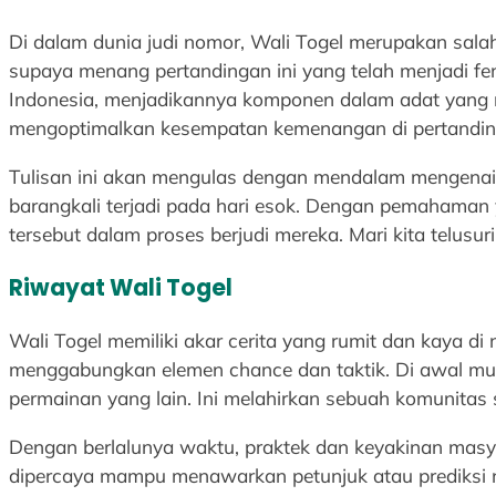
Di dalam dunia judi nomor, Wali Togel merupakan salah 
supaya menang pertandingan ini yang telah menjadi fe
Indonesia, menjadikannya komponen dalam adat yang ma
mengoptimalkan kesempatan kemenangan di pertandinga
Tulisan ini akan mengulas dengan mendalam mengenai 
barangkali terjadi pada hari esok. Dengan pemahaman 
tersebut dalam proses berjudi mereka. Mari kita telusu
Riwayat Wali Togel
Wali Togel memiliki akar cerita yang rumit dan kaya di 
menggabungkan elemen chance dan taktik. Di awal muncu
permainan yang lain. Ini melahirkan sebuah komunitas
Dengan berlalunya waktu, praktek dan keyakinan masy
dipercaya mampu menawarkan petunjuk atau prediksi n