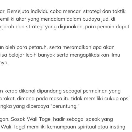
. Bersejuta individu coba mencari strategi dan taktik
emiliki akar yang mendalam dalam budaya judi di
jarah dan strategi yang digunakan, para pemain dapat
n oleh para petaruh, serta meramalkan apa akan
sa belajar lebih banyak serta mengaplikasikan ilmu
nya.
a dan kerap dikenal dipandang sebagai permainan yang
arakat, dimana pada masa itu tidak memiliki cukup opsi
angka yang dipercaya "beruntung."
gan. Sosok Wali Togel hadir sebagai sosok yang
ali Togel memiliki kemampuan spiritual atau insting