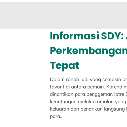
Informasi SDY: 
Perkembangan 
Tepat
Dalam ranah judi yang semakin ber
favorit di antara pemain. Karena
dinantikan para penggemar, lotr
keuntungan melalui ramalan yang 
keluaran dan penarikan langsung
para…