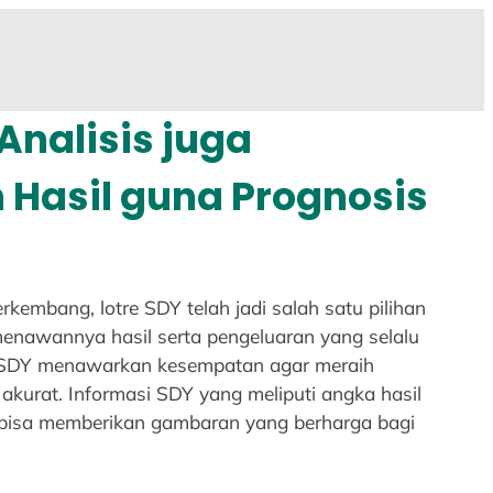
Analisis juga
Hasil guna Prognosis
kembang, lotre SDY telah jadi salah satu pilihan
 menawannya hasil serta pengeluaran yang selalu
e SDY menawarkan kesempatan agar meraih
akurat. Informasi SDY yang meliputi angka hasil
 bisa memberikan gambaran yang berharga bagi