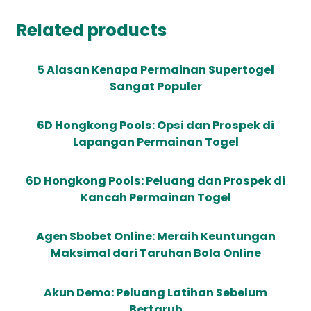
Related products
5 Alasan Kenapa Permainan Supertogel
Sangat Populer
6D Hongkong Pools: Opsi dan Prospek di
Lapangan Permainan Togel
6D Hongkong Pools: Peluang dan Prospek di
Kancah Permainan Togel
Agen Sbobet Online: Meraih Keuntungan
Maksimal dari Taruhan Bola Online
Akun Demo: Peluang Latihan Sebelum
Bertaruh