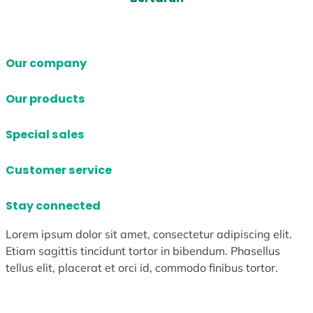
Our company
Our products
Special sales
Customer service
Stay connected
Lorem ipsum dolor sit amet, consectetur adipiscing elit.
Etiam sagittis tincidunt tortor in bibendum. Phasellus
tellus elit, placerat et orci id, commodo finibus tortor.