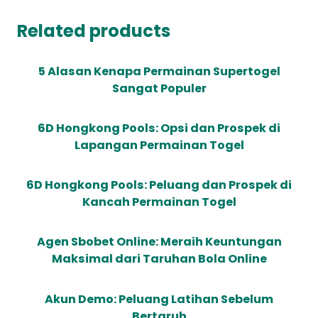
Related products
5 Alasan Kenapa Permainan Supertogel
Sangat Populer
6D Hongkong Pools: Opsi dan Prospek di
Lapangan Permainan Togel
6D Hongkong Pools: Peluang dan Prospek di
Kancah Permainan Togel
Agen Sbobet Online: Meraih Keuntungan
Maksimal dari Taruhan Bola Online
Akun Demo: Peluang Latihan Sebelum
Bertaruh