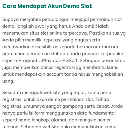
Cara Mendapat Akun Demo Slot
Supaya menjalani petualangan menjajal permainan slot
demo, langkah awal yang harus Anda ambil ialah
menemukan situs slot online terpercaya. Pastikan situs yg
Anda pilih memiliki reputasi yang bagus serta
menawarkan aksesibilitas kepada bermacam-macam
permainan permainan slot dari pada provider terpopuler
seperti Pragmatic Play dan PGSoft. Sebagian besar situs
juga memberikan bonus registrasi yg membantu kamu
untuk mendapatkan account tanpa harus menghabiskan
uang.
Sesudah menggali website yang tepat, kamu perlu
registrasi untuk akun demo permainan slot. Tahap
registrasi umumnya sangat gampang serta cepat. Anda
hanya perlu isi form menggunakan data fundamental
seperti nama lengkap, alamat, dan mungkin nomor
telepon. Sebagian website pula memungkinkan kamu