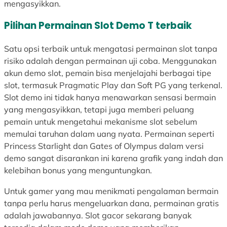
mengasyikkan.
Pilihan Permainan Slot Demo T terbaik
Satu opsi terbaik untuk mengatasi permainan slot tanpa
risiko adalah dengan permainan uji coba. Menggunakan
akun demo slot, pemain bisa menjelajahi berbagai tipe
slot, termasuk Pragmatic Play dan Soft PG yang terkenal.
Slot demo ini tidak hanya menawarkan sensasi bermain
yang mengasyikkan, tetapi juga memberi peluang
pemain untuk mengetahui mekanisme slot sebelum
memulai taruhan dalam uang nyata. Permainan seperti
Princess Starlight dan Gates of Olympus dalam versi
demo sangat disarankan ini karena grafik yang indah dan
kelebihan bonus yang menguntungkan.
Untuk gamer yang mau menikmati pengalaman bermain
tanpa perlu harus mengeluarkan dana, permainan gratis
adalah jawabannya. Slot gacor sekarang banyak