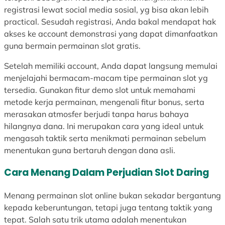
registrasi lewat social media sosial, yg bisa akan lebih
practical. Sesudah registrasi, Anda bakal mendapat hak
akses ke account demonstrasi yang dapat dimanfaatkan
guna bermain permainan slot gratis.
Setelah memiliki account, Anda dapat langsung memulai
menjelajahi bermacam-macam tipe permainan slot yg
tersedia. Gunakan fitur demo slot untuk memahami
metode kerja permainan, mengenali fitur bonus, serta
merasakan atmosfer berjudi tanpa harus bahaya
hilangnya dana. Ini merupakan cara yang ideal untuk
mengasah taktik serta menikmati permainan sebelum
menentukan guna bertaruh dengan dana asli.
Cara Menang Dalam Perjudian Slot Daring
Menang permainan slot online bukan sekadar bergantung
kepada keberuntungan, tetapi juga tentang taktik yang
tepat. Salah satu trik utama adalah menentukan