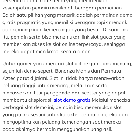
tersedia dalam mode demo yang memberikan
kesempatan pemain menikmati beragam permainan.
Salah satu pilihan yang menarik adalah permainan demo
gratis pragmatic yang memiliki beragam topik menarik
dan kemungkinan kemenangan yang besar. Di samping
itu, pemain serta bisa menemukan link slot gacor yang
memberikan akses ke slot online terpercaya, sehingga
mereka dapat menikmati secara aman.
Untuk gamer yang mencari slot online gampang menang,
sejumlah demo seperti Bonanza Manis dan Permata
Aztec patut dijalani. Slot ini tidak hanya menawarkan
peluang tinggi untuk menang, melainkan serta
menawarkan fitur pengganda dan scatter yang dapat
membantu eksplorasi.
slot demo gratis
Melalui mencoba
berbagai slot demo ini, pemain bisa menemukan slot
yang paling sesuai untuk karakter bermain mereka dan
mengoptimalkan peluang kemenangan saat mereka
pada akhirnya bermain menggunakan uang asli.